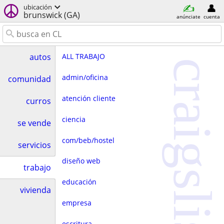
ubicación
brunswick (GA)
anúnciate
cuenta
ALL TRABAJO
autos
craigslist
admin/oficina
comunidad
atención cliente
curros
ciencia
se vende
com/beb/hostel
servicios
diseño web
trabajo
educación
vivienda
empresa
escritura