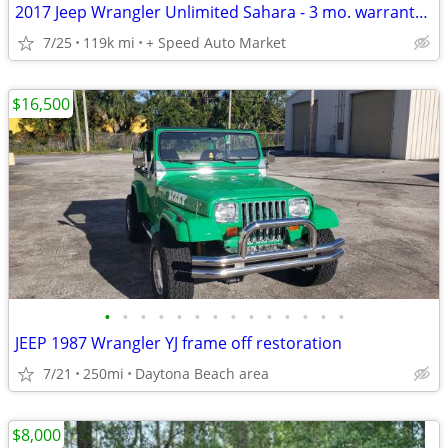
2017 Jeep Wrangler Unlimited Sahara - 3 mo. warranty on qualified vehicles
7/25
119k mi
+ Speed Auto Market
$16,500
•
•
•
•
•
•
•
•
•
•
•
•
•
•
JEEP 1987 Wrangler YJ frame off restoration
7/21
250mi
Daytona Beach area
$8,000