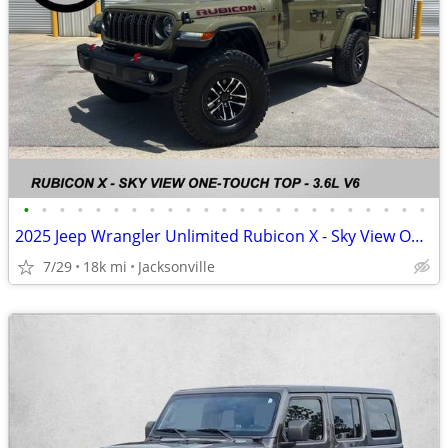
•
•
•
•
•
•
•
•
•
•
•
•
•
•
•
•
•
•
•
•
•
•
•
2025 Jeep Wrangler Unlimited Rubicon X - Sky View One Touch Top
7/29
18k mi
Jacksonville