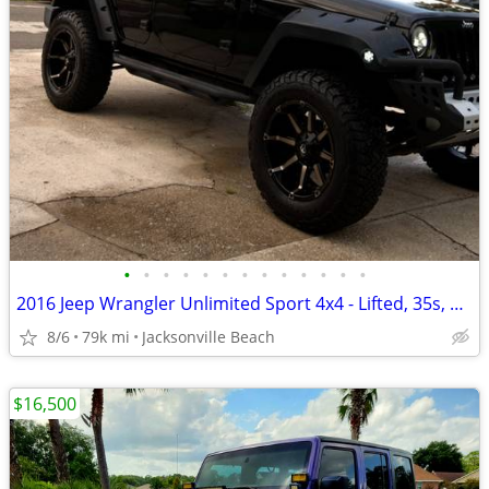
•
•
•
•
•
•
•
•
•
•
•
•
•
2016 Jeep Wrangler Unlimited Sport 4x4 - Lifted, 35s, One Owner, 79k m
8/6
79k mi
Jacksonville Beach
$16,500