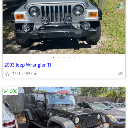
•
•
•
•
•
2003 Jeep Wrangler TJ
7/11
196k mi
$4,000