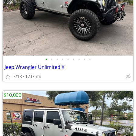
•
•
•
•
•
•
•
•
•
Jeep Wrangler Unlimited X
7/18
171k mi
$10,000