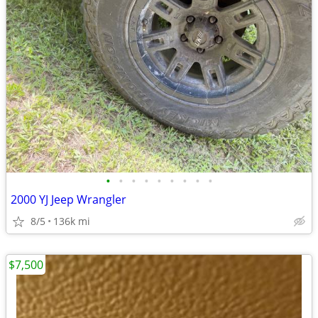
•
•
•
•
•
•
•
•
•
2000 YJ Jeep Wrangler
8/5
136k mi
$7,500