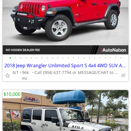
•
•
•
•
•
•
•
•
•
•
•
•
•
•
•
•
•
•
•
•
•
•
2018 Jeep Wrangler Unlimited Sport S 4x4 4WD SUV AUTONATION
8/1
96k
Call (904) 637-7794 or MESSAGE/CHAT to confirm availability
mi
$10,000