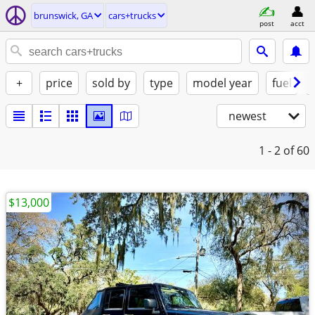
brunswick, GA
cars+trucks
post
acct
+
price
sold by
type
model year
fuel
newest
1 - 2
of 60
$13,000