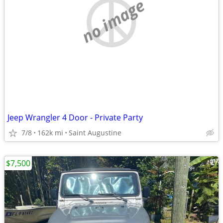
no image
Jeep Wrangler 4 Door - Private Party
7/8
162k mi
Saint Augustine
$7,500