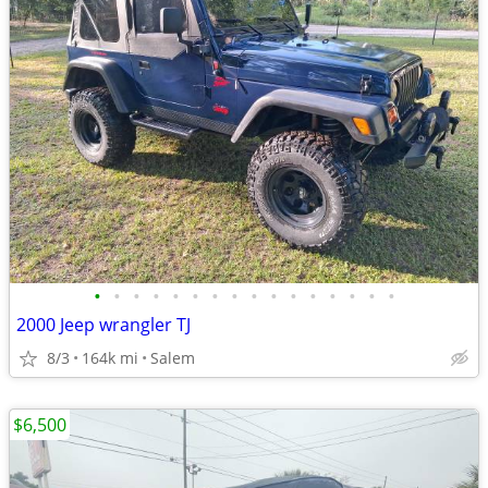
•
•
•
•
•
•
•
•
•
•
•
•
•
•
•
•
2000 Jeep wrangler TJ
8/3
164k mi
Salem
$6,500