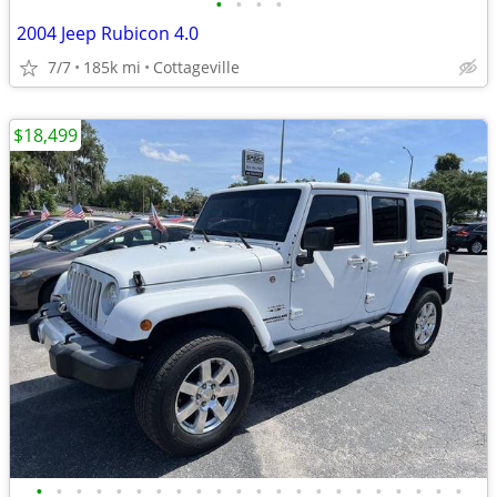
•
•
•
•
2004 Jeep Rubicon 4.0
7/7
185k mi
Cottageville
$18,499
•
•
•
•
•
•
•
•
•
•
•
•
•
•
•
•
•
•
•
•
•
•