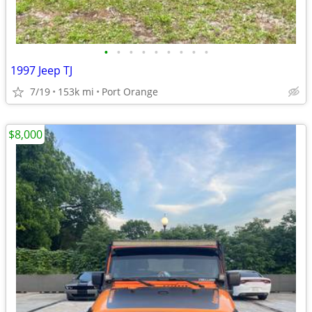
•
•
•
•
•
•
•
•
•
1997 Jeep TJ
7/19
153k mi
Port Orange
$8,000