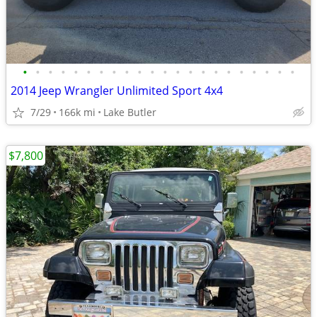
•
•
•
•
•
•
•
•
•
•
•
•
•
•
•
•
•
•
•
•
•
•
2014 Jeep Wrangler Unlimited Sport 4x4
7/29
166k mi
Lake Butler
$7,800