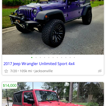
•
•
•
•
•
•
•
•
•
•
•
2017 Jeep Wrangler Unlimited Sport 4x4
7/20
105k mi
Jacksonville
$14,000