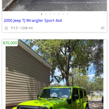
•
•
•
•
•
•
•
2000 Jeep TJ Wrangler Sport 4x4
7/13
120k mi
$35,000