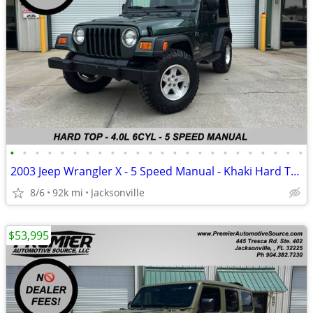
•
•
•
•
•
•
•
•
•
•
•
•
•
•
•
•
•
•
•
•
•
•
•
•
2003 Jeep Wrangler X - 5 Speed Manual - Khaki Hard Top
8/6
92k mi
Jacksonville
$53,995