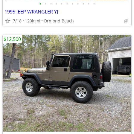
•
•
•
•
•
•
•
•
•
•
•
1995 JEEP WRANGLER YJ
7/18
120k mi
Ormond Beach
$12,500