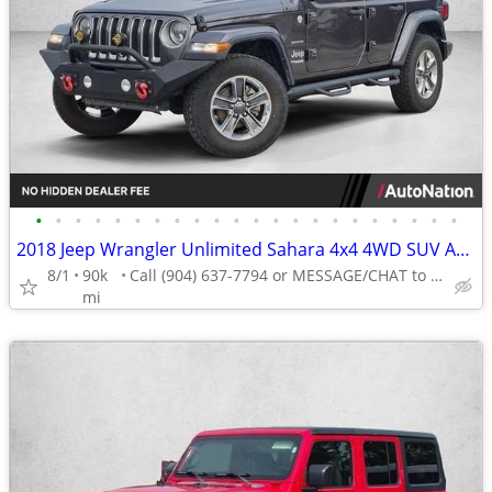
•
•
•
•
•
•
•
•
•
•
•
•
•
•
•
•
•
•
•
•
•
•
2018 Jeep Wrangler Unlimited Sahara 4x4 4WD SUV AUTONATION
8/1
90k
Call (904) 637-7794 or MESSAGE/CHAT to confirm availability
mi