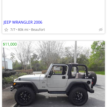
JEEP WRANGLER 2006
7/7
80k mi
Beaufort
$11,000