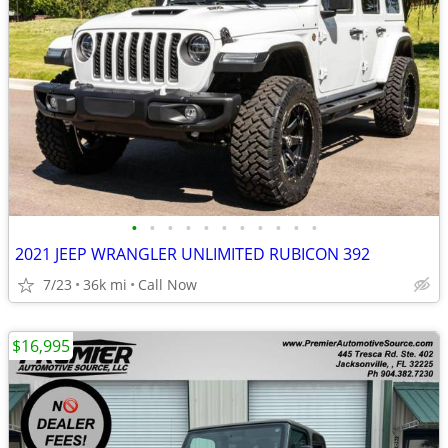
•
•
•
•
•
•
•
•
•
•
•
2021 JEEP WRANGLER UNLIMITED RUBICON 392
7/23
36k mi
Call Now
$16,995