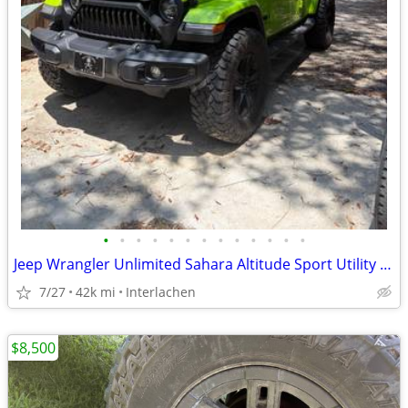
•
•
•
•
•
•
•
•
•
•
•
•
•
Jeep Wrangler Unlimited Sahara Altitude Sport Utility 4D
7/27
42k mi
Interlachen
$8,500