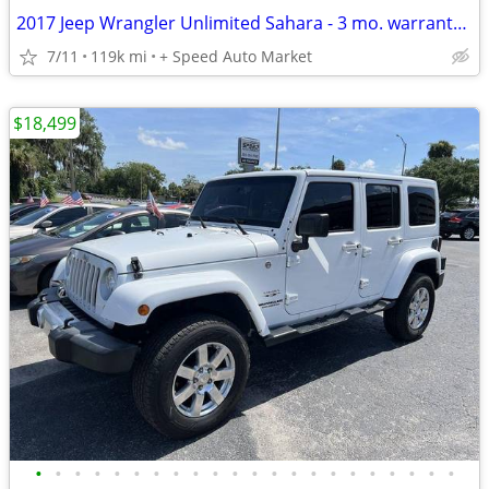
2017 Jeep Wrangler Unlimited Sahara - 3 mo. warranty on qualified vehicles
7/11
119k mi
+ Speed Auto Market
$18,499
•
•
•
•
•
•
•
•
•
•
•
•
•
•
•
•
•
•
•
•
•
•