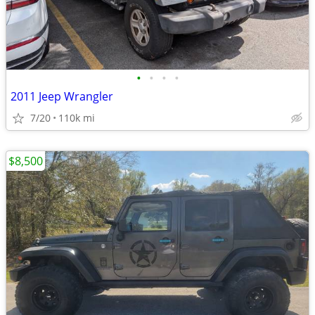
•
•
•
•
2011 Jeep Wrangler
7/20
110k mi
$8,500