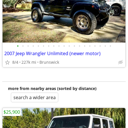
•
•
•
•
•
•
•
•
•
•
•
•
•
•
•
•
•
•
•
2007 Jeep Wrangler Unlimited (newer motor)
8/4
227k mi
Brunswick
more from nearby areas (sorted by distance)
search a wider area
$25,900