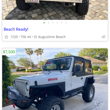
•
•
•
•
•
•
Beach Ready!
7/20
75k mi
St Augustine Beach
$7,500