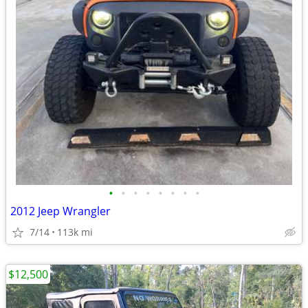
•
•
•
•
•
•
•
•
2012 Jeep Wrangler
7/14
113k mi
$12,500