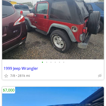
•
•
•
•
•
•
1999 Jeep Wrangler
7/8
281k mi
$7,000