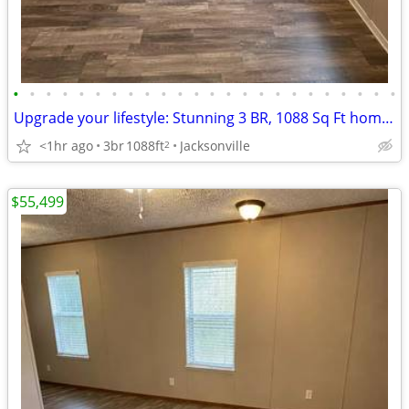
•
•
•
•
•
•
•
•
•
•
•
•
•
•
•
•
•
•
•
•
•
•
•
•
Upgrade your lifestyle: Stunning 3 BR, 1088 Sq Ft homes.
<1hr ago
3br
1088ft
Jacksonville
2
$55,499