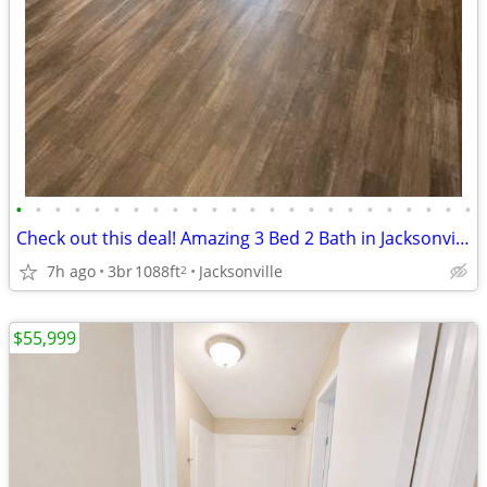
•
•
•
•
•
•
•
•
•
•
•
•
•
•
•
•
•
•
•
•
•
•
•
•
Check out this deal! Amazing 3 Bed 2 Bath in Jacksonville
7h ago
3br
1088ft
Jacksonville
2
$55,999