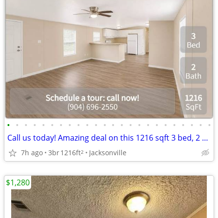
•
•
•
•
•
•
•
•
•
•
•
•
•
•
•
•
•
•
•
•
•
•
•
•
Call us today! Amazing deal on this 1216 sqft 3 bed, 2 bath!
7h ago
3br
1216ft
Jacksonville
2
$1,280