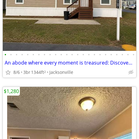
•
•
•
•
•
•
•
•
•
•
•
•
•
•
•
•
•
•
•
•
•
•
•
•
An abode where every moment is treasured: Discover our 3 BR.
8/6
3br
1344ft
Jacksonville
2
$1,280