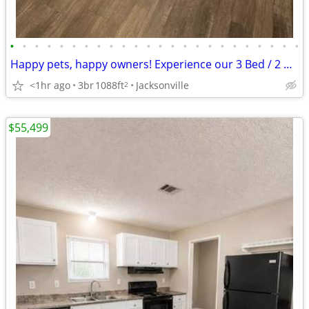
•
•
•
•
•
•
•
•
•
•
•
•
•
•
•
•
•
•
•
•
•
•
•
•
Happy pets, happy owners! Experience our 3 Bed / 2 Bath.
<1hr ago
3br
1088ft
Jacksonville
2
$55,499