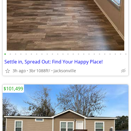
•
•
•
•
•
•
•
•
•
•
•
•
•
•
•
•
•
•
•
•
•
•
•
•
Settle in, Spread Out: Find Your Happy Place!
3h ago
3br
1088ft
Jacksonville
2
$101,499