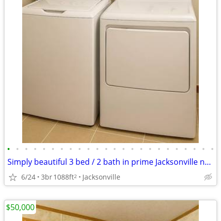
•
•
•
•
•
•
•
•
•
•
•
•
•
•
•
•
•
•
•
•
•
•
•
•
Simply beautiful 3 bed / 2 bath in prime Jacksonville neighborhood
6/24
3br
1088ft
Jacksonville
2
$50,000