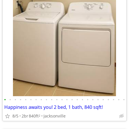
•
•
•
•
•
•
•
•
•
•
•
•
•
•
•
•
•
•
•
•
•
•
•
•
Happiness awaits you! 2 bed, 1 bath, 840 sqft!
8/5
2br
840ft
Jacksonville
2