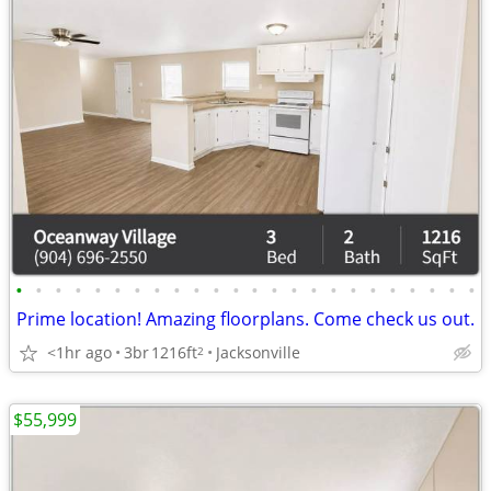
•
•
•
•
•
•
•
•
•
•
•
•
•
•
•
•
•
•
•
•
•
•
•
•
Prime location! Amazing floorplans. Come check us out.
<1hr ago
3br
1216ft
Jacksonville
2
$55,999