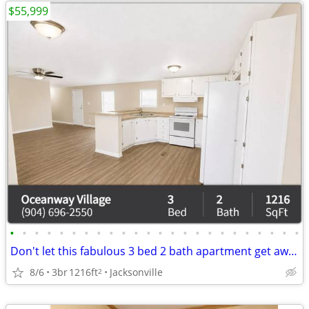
$55,999
•
•
•
•
•
•
•
•
•
•
•
•
•
•
•
•
•
•
•
•
•
•
•
•
Don't let this fabulous 3 bed 2 bath apartment get away!!
8/6
3br
1216ft
Jacksonville
2