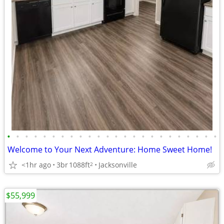
•
•
•
•
•
•
•
•
•
•
•
•
•
•
•
•
•
•
•
•
•
•
•
•
Welcome to Your Next Adventure: Home Sweet Home!
<1hr ago
3br
1088ft
Jacksonville
2
$55,999