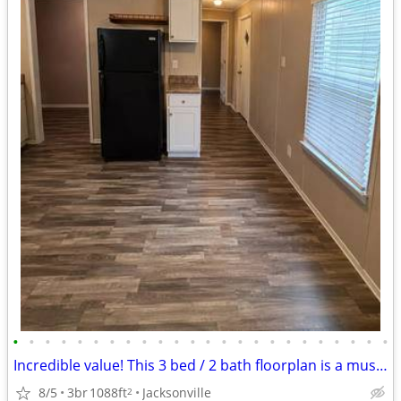
•
•
•
•
•
•
•
•
•
•
•
•
•
•
•
•
•
•
•
•
•
•
•
•
Incredible value! This 3 bed / 2 bath floorplan is a must see!
8/5
3br
1088ft
Jacksonville
2