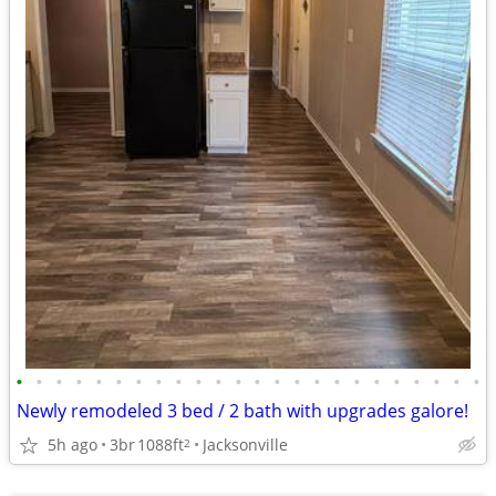
•
•
•
•
•
•
•
•
•
•
•
•
•
•
•
•
•
•
•
•
•
•
•
•
Newly remodeled 3 bed / 2 bath with upgrades galore!
5h ago
3br
1088ft
Jacksonville
2