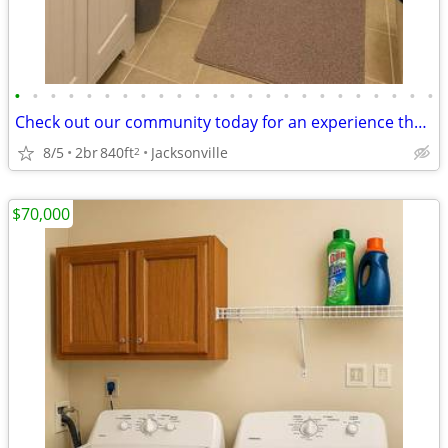
•
•
•
•
•
•
•
•
•
•
•
•
•
•
•
•
•
•
•
•
•
•
•
•
Check out our community today for an experience that can't be beat!
8/5
2br
840ft
Jacksonville
2
$70,000