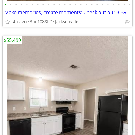
•
•
•
•
•
•
•
•
•
•
•
•
•
•
•
•
•
•
•
•
•
•
•
•
Make memories, create moments: Check out our 3 BR.
4h ago
3br
1088ft
Jacksonville
2
$55,499