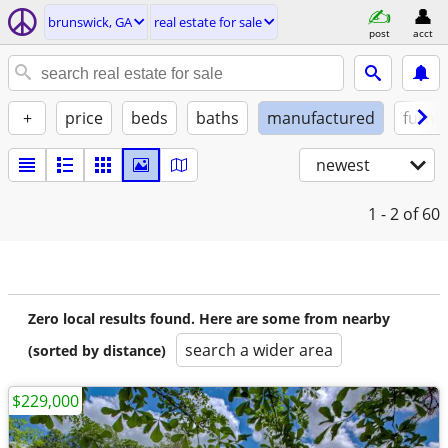
brunswick, GA
real estate for sale
post
acct
+
price
beds
baths
manufactured
furni
newest
1 - 2
of 60
Zero local results found. Here are some from nearby
search a wider area
(sorted by distance)
$229,000