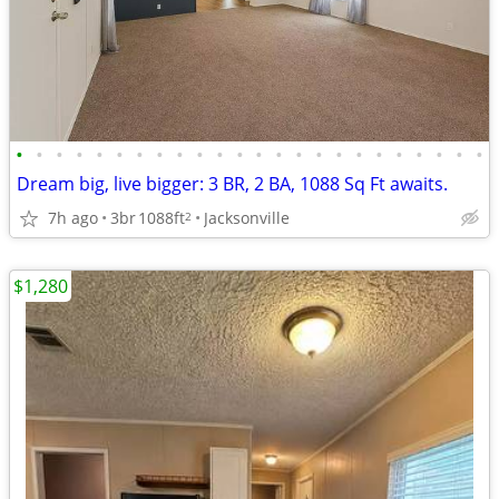
•
•
•
•
•
•
•
•
•
•
•
•
•
•
•
•
•
•
•
•
•
•
•
•
Dream big, live bigger: 3 BR, 2 BA, 1088 Sq Ft awaits.
7h ago
3br
1088ft
Jacksonville
2
$1,280