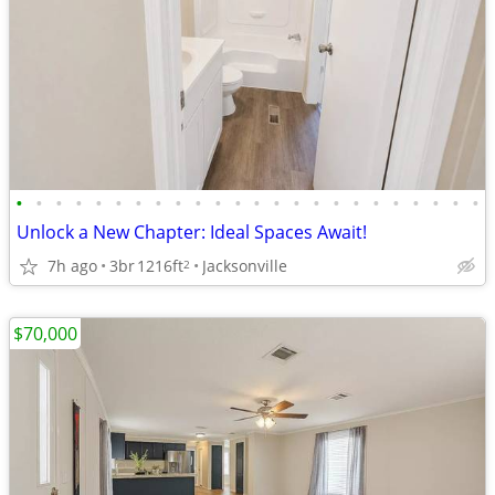
•
•
•
•
•
•
•
•
•
•
•
•
•
•
•
•
•
•
•
•
•
•
•
•
Unlock a New Chapter: Ideal Spaces Await!
7h ago
3br
1216ft
Jacksonville
2
$70,000