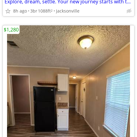
Explore, dream, settle. Your new journey starts with this 3 BR.
8h ago
3br
1088ft
Jacksonville
2
$1,280