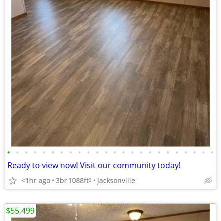
•
•
•
•
•
•
•
•
•
•
•
•
•
•
•
•
•
•
•
•
•
•
•
•
Ready to view now! Visit our community today!
<1hr ago
3br
1088ft
Jacksonville
2
$55,499