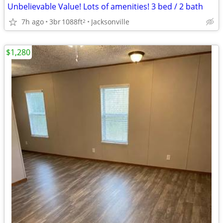
Unbelievable Value! Lots of amenities! 3 bed / 2 bath
7h ago
3br
1088ft
Jacksonville
2
$1,280