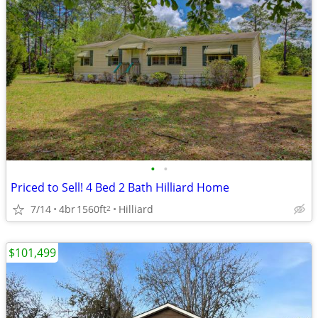
•
•
Priced to Sell! 4 Bed 2 Bath Hilliard Home
7/14
4br
1560ft
Hilliard
2
$101,499