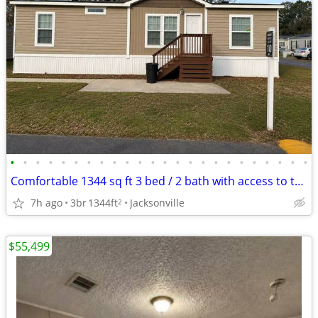
•
•
•
•
•
•
•
•
•
•
•
•
•
•
•
•
•
•
•
•
•
•
•
•
Comfortable 1344 sq ft 3 bed / 2 bath with access to transit
7h ago
3br
1344ft
Jacksonville
2
$55,499