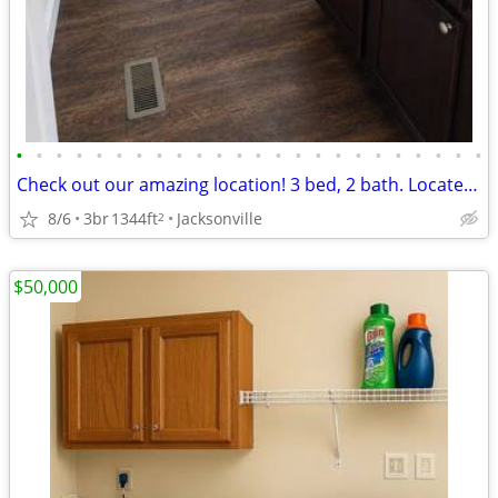
•
•
•
•
•
•
•
•
•
•
•
•
•
•
•
•
•
•
•
•
•
•
•
•
Check out our amazing location! 3 bed, 2 bath. Located in Jacksonville
8/6
3br
1344ft
Jacksonville
2
$50,000