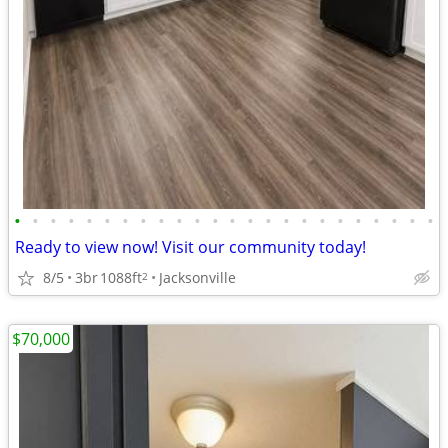
•
•
•
•
•
•
•
•
•
•
•
•
•
•
•
•
•
•
•
•
•
•
•
•
Ready to view now! Visit our community today!
8/5
3br
1088ft
Jacksonville
2
$70,000